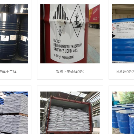
月桂醇十二醇
梨树正辛硫醇99%
阿科玛99