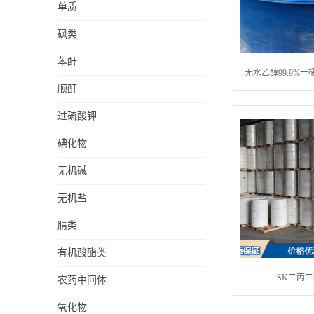
单质
砜类
苯酐
无水乙醇99.9%
顺酐
过硫酸钾
碘化物
无机碱
无机盐
腈类
有机酸酯类
SK二丙二醇
农药中间体
氧化物