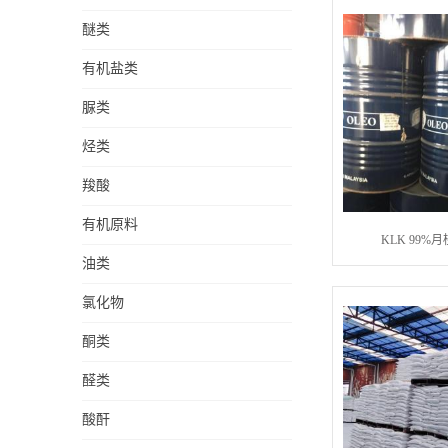
醚类
有机盐类
脲类
烃类
羧酸
有机原料
KLK 99%
油类
氯化物
酮类
醛类
酸酐