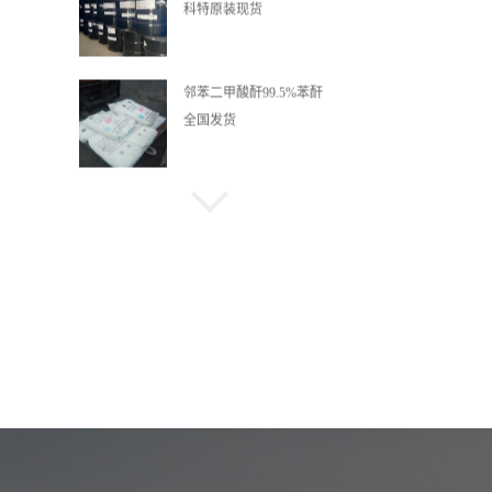
科特原装现货
邻苯二甲酸酐99.5%苯酐
全国发货
99%四水合乙酸钴醋酸钴
一袋起订量大优惠
69% 65% 液体阳离子醚化
剂3-氯-2-羟丙基三甲基氯
化铵
99.5%正戊醇无色透明液
体量大优惠