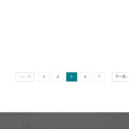
3
4
5
6
7
<上一页
下一页>