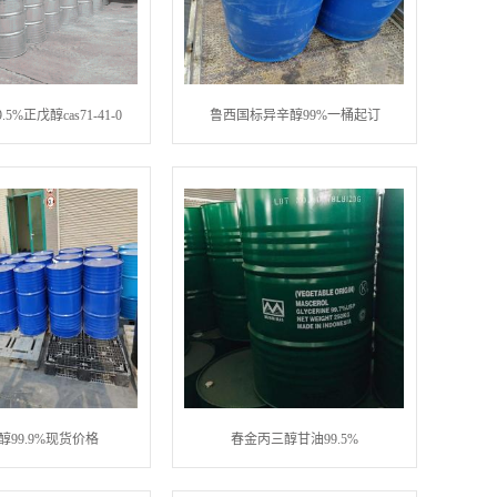
5%正戊醇cas71-41-0
鲁西国标异辛醇99%一桶起订
醇99.9%现货价格
春金丙三醇甘油99.5%