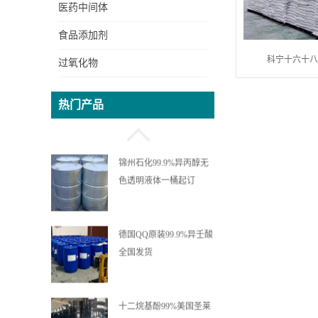
医药中间体
99%六水氯化镍吉恩现货
食品添加剂
价格一袋可发
科宁十六十
过氧化物
99%吐温80聚山梨酯-80济
热门产品
南现货一桶起订全国发货
锦州石化99.9%异丙醇无
色透明液体一桶起订
德国QQ原装99.9%异壬酸
全国发货
十二烷基酚99%美国圣莱