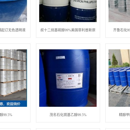
一桶起订无色透明液
叔十二烷基硫醇99%美国菲利普斯原
齐鲁石化99.
体
装现货
99.5%
茂名石化巯基乙醇99.5%
精醇甲