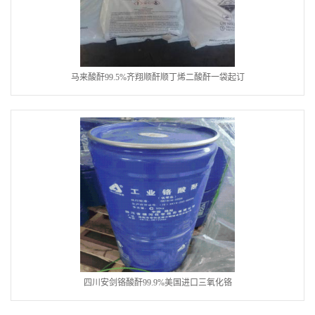
马来酸酐99.5%齐翔顺酐顺丁烯二酸酐一袋起订
四川安剑铬酸酐99.9%美国进口三氧化铬