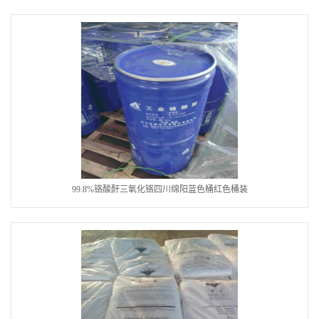
99.8%铬酸酐三氧化铬四川绵阳蓝色桶红色桶装