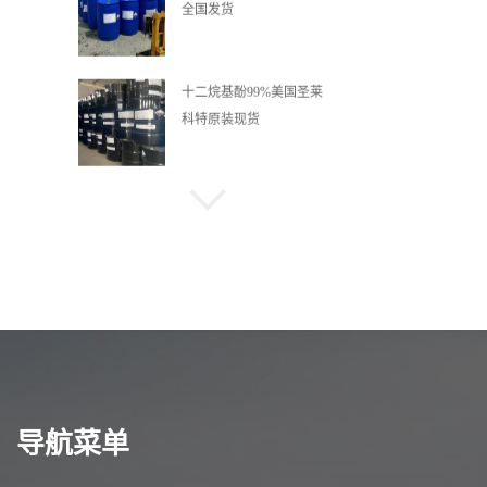
全国发货
十二烷基酚99%美国圣莱
科特原装现货
邻苯二甲酸酐99.5%苯酐
全国发货
99%四水合乙酸钴醋酸钴
一袋起订量大优惠
69% 65% 液体阳离子醚化
导航菜单
剂3-氯-2-羟丙基三甲基氯
化铵