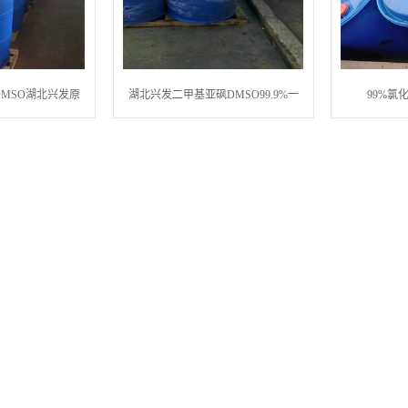
DMSO湖北兴发原
湖北兴发二甲基亚砜DMSO99.9%一
99%氯
现货
桶发货