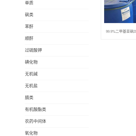
单质
砜类
苯酐
99.9%二甲基亚砜
顺酐
装
过硫酸钾
碘化物
无机碱
无机盐
腈类
有机酸酯类
农药中间体
氧化物