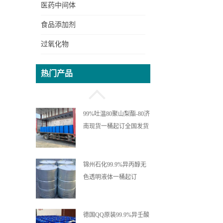
医药中间体
食品添加剂
过氧化物
99%六水氯化镍吉恩现货
热门产品
价格一袋可发
99%吐温80聚山梨酯-80济
南现货一桶起订全国发货
锦州石化99.9%异丙醇无
色透明液体一桶起订
德国QQ原装99.9%异壬酸