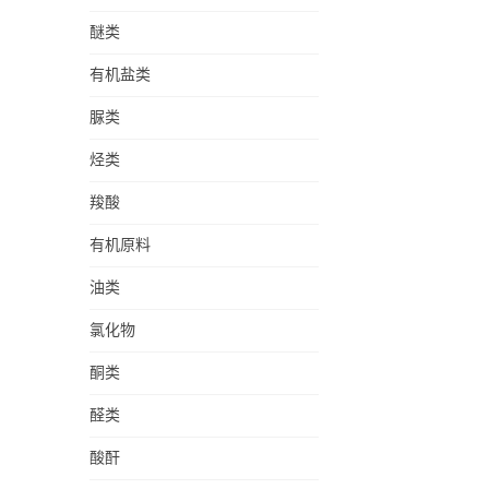
醚类
有机盐类
脲类
烃类
羧酸
有机原料
油类
氯化物
酮类
醛类
酸酐