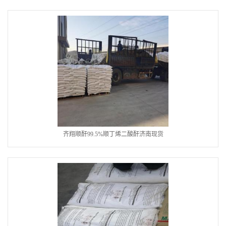
齐翔顺酐99.5%顺丁烯二酸酐济南现货