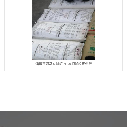
淄博齐翔马来酸酐99.5%顺酐稳定供货