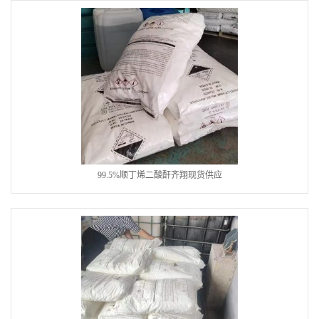
99.5%顺丁烯二酸酐齐翔现货供应