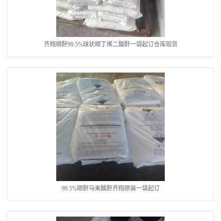
齐翔顺酐99.5%球状顺丁烯二酸酐一袋起订仓库现货
99.5%顺酐马来酸酐齐翔原装一袋起订