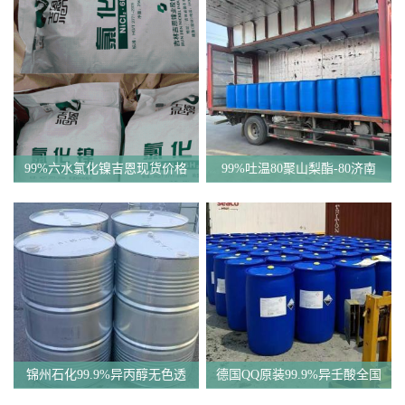
99%六水氯化镍吉恩现货价格
99%吐温80聚山梨酯-80济南
一袋可发
现货一桶起订全国发货
锦州石化99.9%异丙醇无色透
德国QQ原装99.9%异壬酸全国
明液体一桶起订
发货