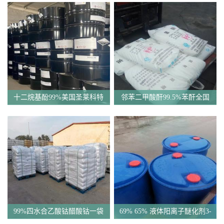
十二烷基酚99%美国圣莱科特
邻苯二甲酸酐99.5%苯酐全国
原装现货
发货
99%四水合乙酸钴醋酸钴一袋
69% 65% 液体阳离子醚化剂3-