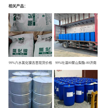
相关产品：
99%六水氯化镍吉恩现货价格
99%吐温80聚山梨酯-80济南
一袋可发
现货一桶起订全国发货