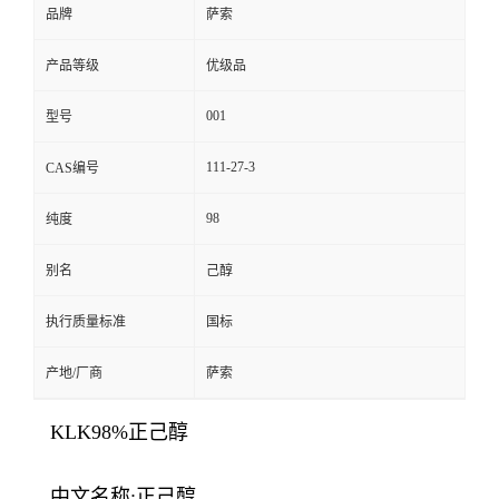
品牌
萨索
产品等级
优级品
001
型号
111-27-3
CAS编号
98
纯度
别名
己醇
执行质量标准
国标
产地/厂商
萨索
KLK98%正己醇
中文名称:正己醇