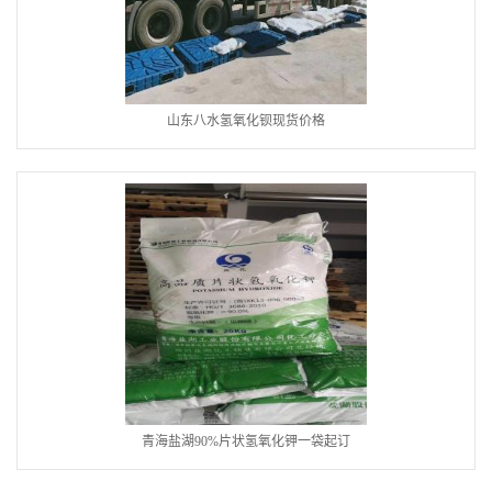
山东八水氢氧化钡现货价格
青海盐湖90%片状氢氧化钾一袋起订