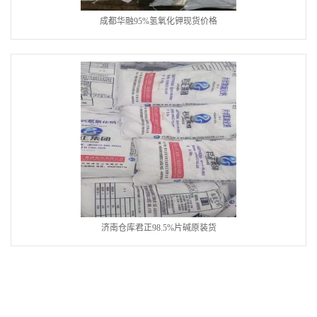
成都华融95%氢氧化钾现货价格
济南仓库君正98.5%片碱原装货