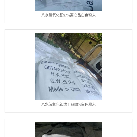
八水氢氧化钡97%离心品白色粉末
八水氢氧化钡烘干品98%白色粉末