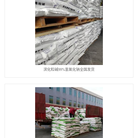
滨化粒碱99%氢氧化钠全国发货