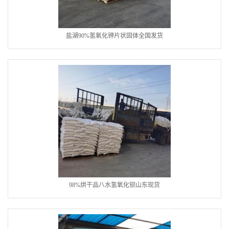
盐湖90%氢氧化钾片状固体全国发货
98%烘干品八水氢氧化钡山东现货