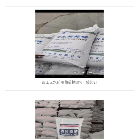
西王无水药用葡萄糖99%一袋起订