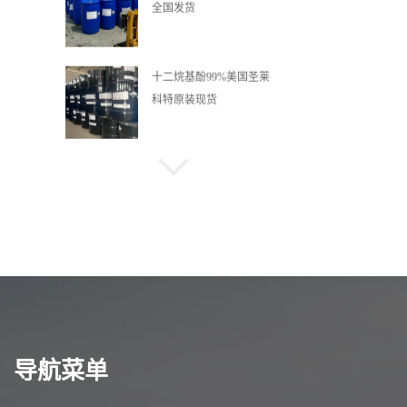
科特原装现货
邻苯二甲酸酐99.5%苯酐
全国发货
99%四水合乙酸钴醋酸钴
一袋起订量大优惠
69% 65% 液体阳离子醚化
剂3-氯-2-羟丙基三甲基氯
化铵
99.5%正戊醇无色透明液
导航菜单
体量大优惠