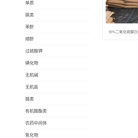
单质
砜类
苯酐
99%二氧化硫脲
顺酐
过硫酸钾
碘化物
无机碱
无机盐
腈类
有机酸酯类
农药中间体
氧化物