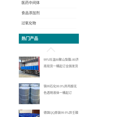
医药中间体
99%六水氯化镍吉恩现货
食品添加剂
价格一袋可发
过氧化物
99%吐温80聚山梨酯-80济
热门产品
南现货一桶起订全国发货
锦州石化99.9%异丙醇无
色透明液体一桶起订
德国QQ原装99.9%异壬酸
全国发货
十二烷基酚99%美国圣莱