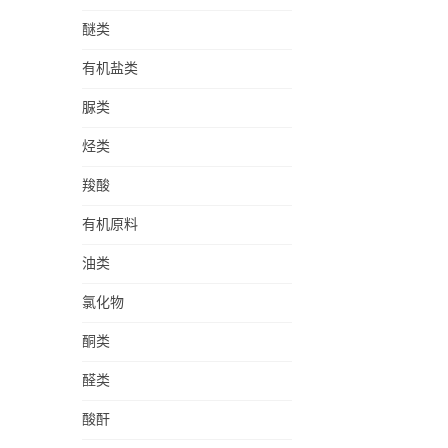
醚类
有机盐类
脲类
烃类
羧酸
有机原料
油类
氯化物
酮类
醛类
酸酐