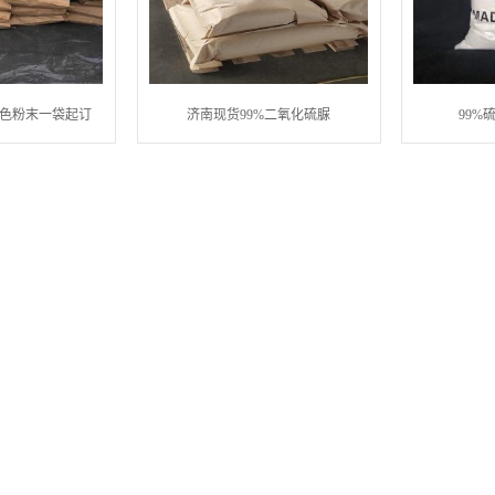
白色粉末一袋起订
济南现货99%二氧化硫脲
99%