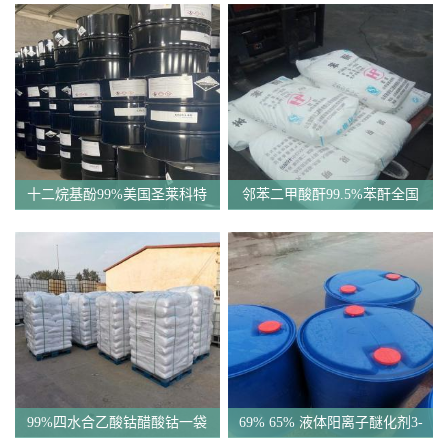
十二烷基酚99%美国圣莱科特
邻苯二甲酸酐99.5%苯酐全国
原装现货
发货
99%四水合乙酸钴醋酸钴一袋
69% 65% 液体阳离子醚化剂3-