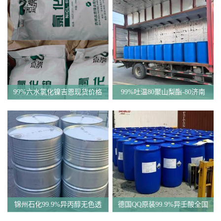
99%六水氯化镍吉恩现货价格
99%吐温80聚山梨酯-80济南
一袋可发
现货一桶起订全国发货
锦州石化99.9%异丙醇无色透
德国QQ原装99.9%异壬酸全国
明液体一桶起订
发货