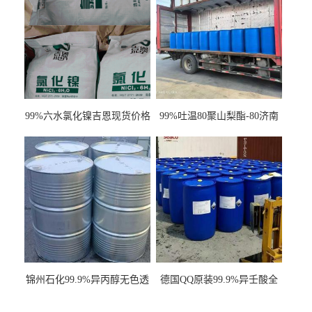
99%六水氯化镍吉恩现货价格
99%吐温80聚山梨酯-80济南
一袋可发
现货一桶起订全国发货
锦州石化99.9%异丙醇无色透
德国QQ原装99.9%异壬酸全
明液体一桶起订
国发货