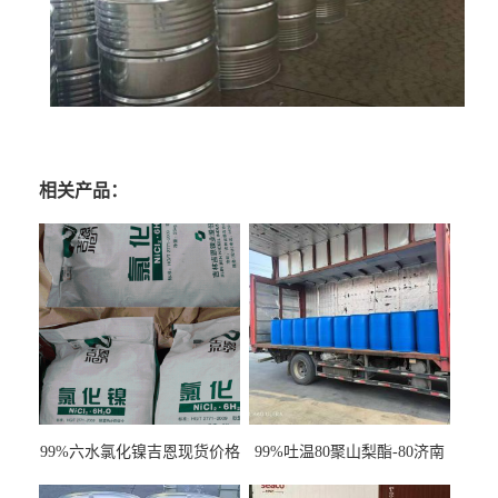
相关产品：
99%六水氯化镍吉恩现货价格
99%吐温80聚山梨酯-80济南
一袋可发
现货一桶起订全国发货