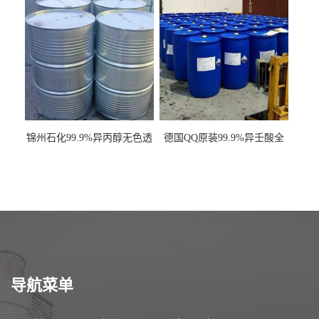
锦州石化99.9%异丙醇无色透
德国QQ原装99.9%异壬酸全
明液体一桶起订
国发货
导航菜单