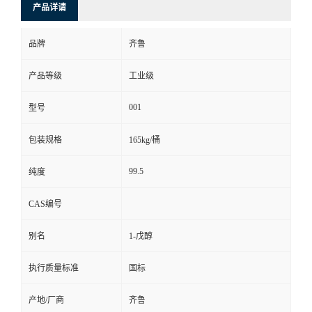
产品详请
品牌
齐鲁
产品等级
工业级
001
型号
包装规格
165kg/桶
99.5
纯度
CAS编号
别名
1-戊醇
执行质量标准
国标
产地/厂商
齐鲁