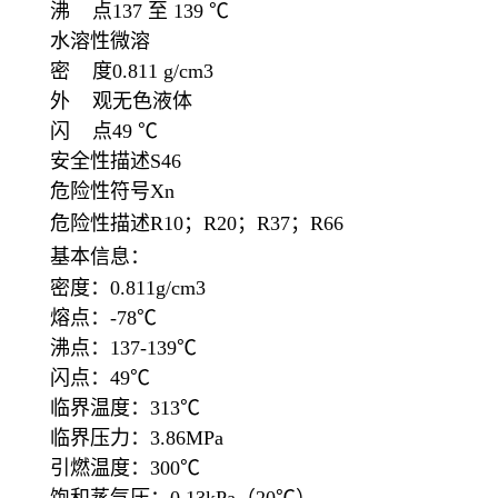
沸 点137 至 139 ℃
水溶性微溶
密 度0.811 g/cm3
外 观无色液体
闪 点49 ℃
安全性描述S46
危险性符号Xn
危险性描述R10；R20；R37；R66
基本信息：
密度：0.811g/cm3
熔点：-78℃
沸点：137-139℃
闪点：49℃
临界温度：313℃
临界压力：3.86MPa
引燃温度：300℃
饱和蒸气压：0.13kPa（20℃）