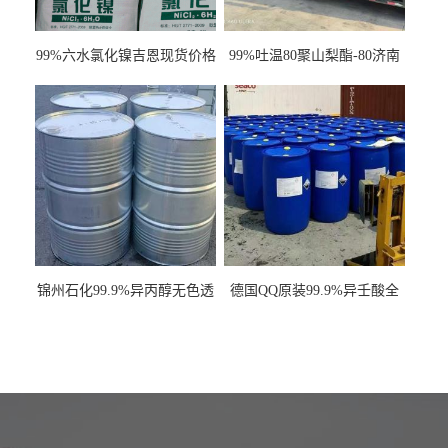
99%六水氯化镍吉恩现货价格
99%吐温80聚山梨酯-80济南
一袋可发
现货一桶起订全国发货
锦州石化99.9%异丙醇无色透
德国QQ原装99.9%异壬酸全
明液体一桶起订
国发货