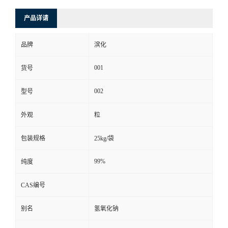
产品详请
品牌
滨化
001
货号
002
型号
外观
粒
包装规格
25kg/袋
99%
纯度
CAS编号
别名
氢氧化钠