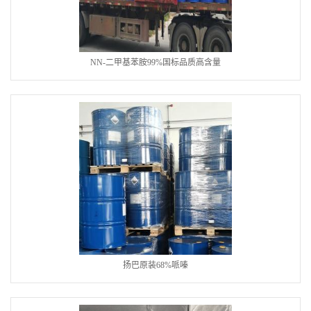
NN-二甲基苯胺99%国标品质高含量
扬巴原装68%哌嗪