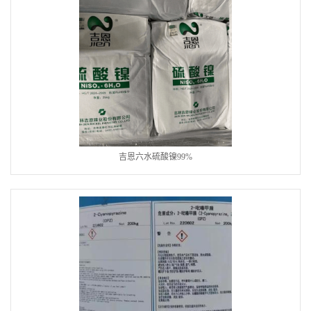
吉恩六水硫酸镍99%