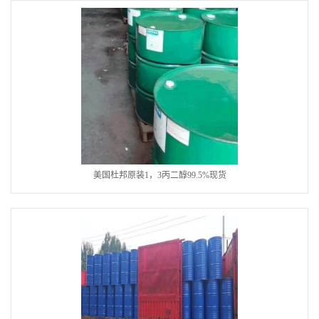
美国杜邦原装1，3丙二醇99.5%现货