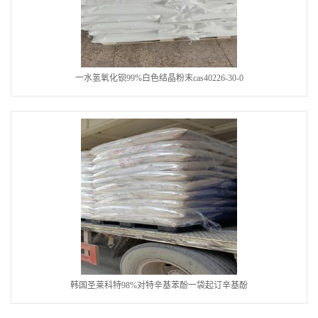
一水氢氧化钡99%白色结晶粉末cas40226-30-0
韩国圣莱科特98%对特辛基苯酚一袋起订辛基酚