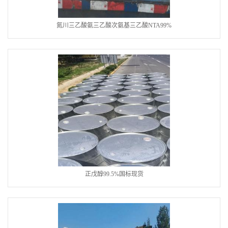
氮川三乙酸氨三乙酸次氨基三乙酸NTA99%
正戊醇99.5%国标现货