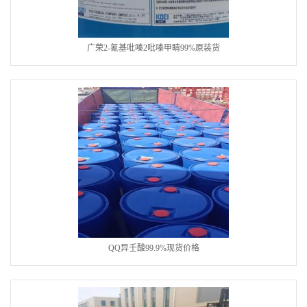
广荣2-氰基吡嗪2吡嗪甲睛99%原装货
QQ异壬酸99.9%现货价格