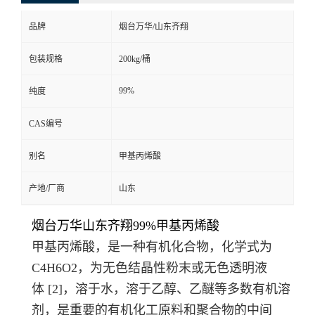
品牌
烟台万华/山东齐翔
包装规格
200kg/桶
99%
纯度
CAS编号
别名
甲基丙烯酸
产地/厂商
山东
烟台万华山东齐翔99%甲基丙烯酸
甲基丙烯酸，是一种
有机化合物
，
化学式
为
C
4
H
6
O
2
，为无色结晶性粉末或无色透明液
体
[2]
，溶于水，溶于乙醇、乙醚等多数有机溶
剂，是重要的有机化工原料和聚合物的中间