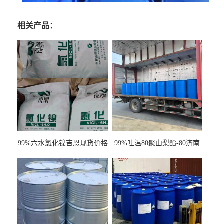
相关产品：
99%六水氯化镍吉恩现货价格
99%吐温80聚山梨酯-80济南
一袋可发
现货一桶起订全国发货