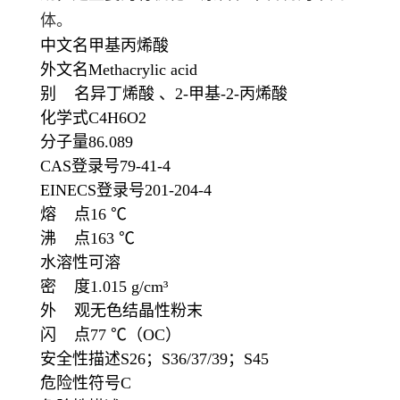
体。
中文名
甲基丙烯酸
外文名
Methacrylic acid
别 名
异丁烯酸
、
2-甲基-2-丙烯酸
化学式
C
4
H
6
O
2
分子量
86.089
CAS登录号
79-41-4
EINECS登录号
201-204-4
熔 点
16 ℃
沸 点
163 ℃
水溶性
可溶
密 度
1.015 g/cm³
外 观
无色结晶性粉末
闪 点
77 ℃
（OC）
安全性描述
S26；S36/37/39；S45
危险性符号
C