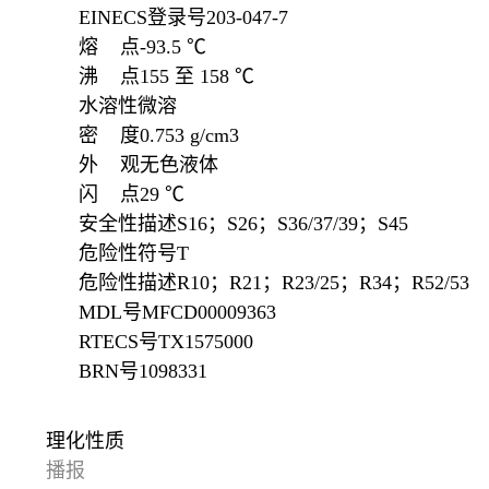
EINECS登录号
203-047-7
熔 点
-93.5 ℃
沸 点
155 至 158 ℃
水溶性
微溶
密 度
0.753 g/cm3
外 观
无色液体
闪 点
29 ℃
安全性描述
S16；S26；S36/37/39；S45
危险性符号
T
危险性描述
R10；R21；R23/25；R34；R52/53
MDL号
MFCD00009363
RTECS号
TX1575000
BRN号
1098331
理化性质
播报