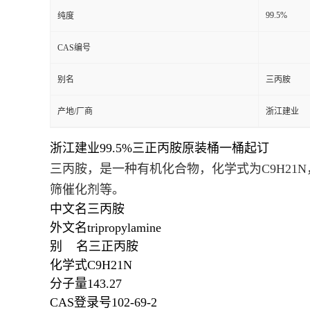
99.5%
纯度
CAS编号
别名
三丙胺
产地/厂商
浙江建业
浙江建业99.5%三正丙胺原装桶一桶起订
三丙胺，是一种有机化合物，化学式为C
9
H
21
N
筛催化剂等。
中文名
三丙胺
外文名
tripropylamine
别 名
三正丙胺
化学式
C
9
H
21
N
分子量
143.27
CAS登录号
102-69-2