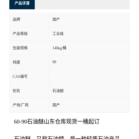
产品详请
品牌
国产
产品等级
工业级
包装规格
140kg/桶
99
纯度
CAS编号
别名
石油醚
产地/厂商
国产
60-90石油醚山东仓库现货一桶起订
石油醚，又称石油精，是一种轻质石油产品，