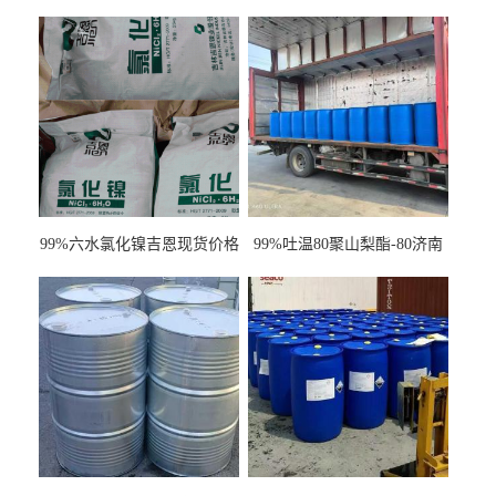
99%六水氯化镍吉恩现货价格
99%吐温80聚山梨酯-80济南
一袋可发
现货一桶起订全国发货