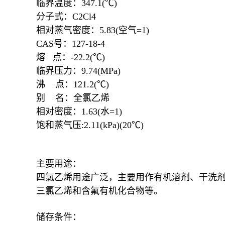
临界温度：347.1(℃)
分子式：C2Cl4
相对蒸气密度：5.83(空气=1)
CAS号：127-18-4
熔 点：-22.2(℃)
临界压力：9.74(MPa)
沸 点：121.2(℃)
别 名：全氯乙烯
相对密度：1.63(水=1)
饱和蒸气压:2.11(kPa)(20℃)
主要用途：
四氯乙烯用途广泛，主要用作有机溶剂、干洗
三氯乙烯和含氟有机化合物等。
储存条件：