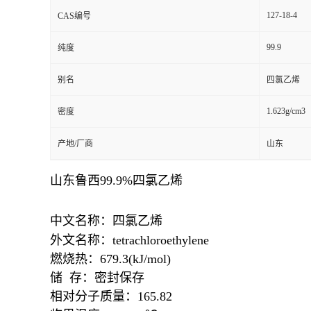
127-18-4
CAS编号
99.9
纯度
别名
四氯乙烯
1.623g/cm3
密度
产地/厂商
山东
山东鲁西99.9%四氯乙烯
中文名称：四氯乙烯
外文名称：tetrachloroethylene
燃烧热：679.3(kJ/mol)
储 存：密封保存
相对分子质量：165.82