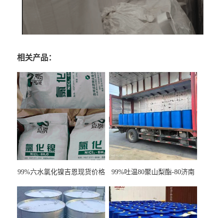
相关产品：
99%六水氯化镍吉恩现货价格
99%吐温80聚山梨酯-80济南
一袋可发
现货一桶起订全国发货