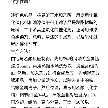
化学性质：
淡红色结晶。极易溶于水和乙醇。用途用作氧
化催化剂和油漆催干剂用途该品是聚酯树脂的
原料—二甲苯高温氧化的催化剂。还可用作染
色媒染剂，涂料、清漆的干燥剂，以及氧化过
程的催化剂等。
生产方法：
由锰与乙酸反应制得。先用5%的消酸将金属锰
浸泡5min，再用蒸馏水漂洗数次，洗至pH值为
8。然后，加入乙酸进行合成反应，先制得乙酸
锰粗品，再加少量活性炭，以除去其中的铁、
铅等金属离子。然后过滤，滤液用乙酸（化学
纯）调节pH至3-4后，蒸发至相对密度为1.30，
再冷却、结晶、离心分离、干燥（50℃以