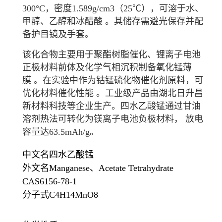
300°C，密度1.589g/cm3（25℃），可溶于水、
甲醇、乙醇和冰醋酸
。其储存需避光保存并配
备护目镜及手套
。
该化合物主要用于
聚酯树脂
催化、
锂离子电池
正极材料前体及
化学气相沉积
制备氧化锰薄
膜
。在实验中作为钴锰硫化物催化剂原料，可
优化材料催化性能
。工业级产品由湖北日升昌
新材料科技等企业生产
。四水乙酸锰通过甘油
溶剂热法可转化为镁离子电池负极材料， 放电
容量达63.5mAh/g。
中文名
四水乙酸锰
外文名
Manganese、Acetate Tetrahydrate
CAS
6156-78-1
分子式
C4H14MnO8