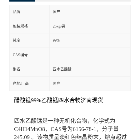
品牌
国产
包装规格
25kg/袋
99%
纯度
CAS编号
别名
四水乙酸锰
产地/厂商
国产
醋酸锰99%乙酸锰四水合物济南现货
四水乙酸锰是一种
无机化合物
，化学式为
C4H14MnO8，CAS号为6156-78-1，分子量
245.09
。该物质呈淡红色结晶粉末，熔点超过