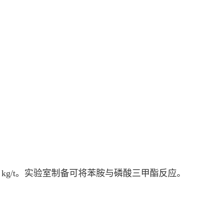
 kg/t。实验室制备可将苯胺与
磷酸三甲酯
反应。