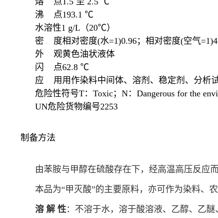
熔 点
1.5 至 2.5 ℃
沸 点
193.1 ℃
水溶性
1 g/L
（20℃）
密 度
相对密度(水=1)0.96；相对密度(空气=1)4.
外 观
黄色油状液体
闪 点
62.8 ℃
应 用
用作染料中间体、溶剂、稳定剂、分析
危险性符号
T：Toxic；N：Dangerous for the envi
UN危险货物编号
2253
制备方法
由苯胺与甲醇在硫酸存在下，经高温高压反应而得。原料
本品为“甲灭酸”的主要原料，亦可作为染料、
溶 解 性
：不溶于水，溶于酸溶液、乙醇、乙醚