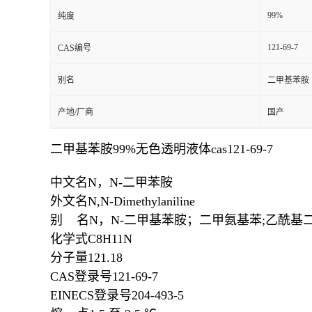
99%
纯度
121-69-7
CAS编号
别名
二甲基苯胺
产地/厂商
国产
二甲基苯胺99%无色透明液体cas121-69-7
中文名
N，N-二甲苯胺
外文名
N,N-Dimethylaniline
别 名
N，N-二甲基苯胺；二甲氨基苯;乙酰基
化学式
C
8
H
11
N
分子量
121.18
CAS登录号
121-69-7
EINECS登录号
204-493-5