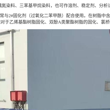
偶氮染料
、
三苯基甲烷
染料，也可作溶剂、稳定剂、
分析
常与2#固化剂（
过氧化二苯甲酰
）配合使用。在树脂中
如对于
乙烯基酯树脂
固化、双酚A类聚酯树脂的固化、氯