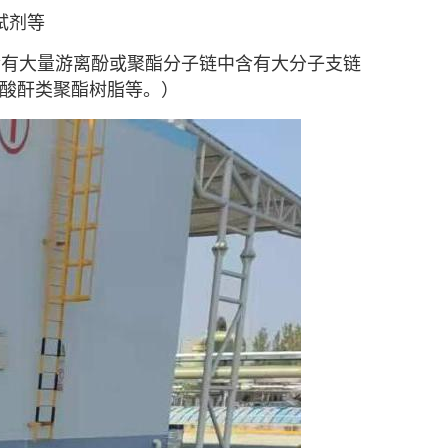
试剂
等
含有大量游离酚或聚酯分子链中含有大分子支链
桥酸酐类聚酯树脂等。）