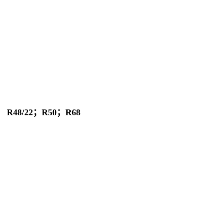
； R48/22；R50；R68