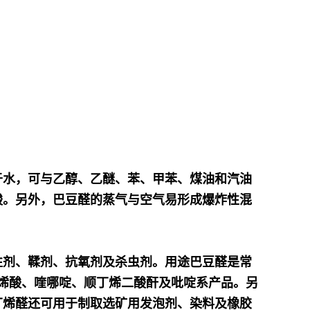
于水，可与乙醇、乙醚、苯、甲苯、煤油和汽油
酸。另外，巴豆醛的蒸气与空气易形成爆炸性混
性剂、鞣剂、抗氧剂及杀虫剂。用途巴豆醛是常
丁烯酸、喹哪啶、顺丁烯二酸酐及吡啶系产品。另
丁烯醛还可用于制取选矿用发泡剂、染料及橡胶