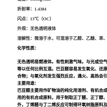
折射率：1.4384
闪点：13℃（OC）
外观：无色透明液体
溶解性：微溶于水，可混溶于乙醇、乙醚、苯
化学性质：
无色透明易燃液体。有性刺激气味。与光或空
等以任何比例互混。巴豆醛容易发生氧化、还
合物；与氧化剂发生强烈反应，遇火、高热会
主要用途：
巴豆醛主要用作矿物油的纯化用溶剂、有机合
用的有机合成原料，用于制取正丁醛、正丁醇、
外，丁烯醛与丁二烯反应可制得环氧树脂原料