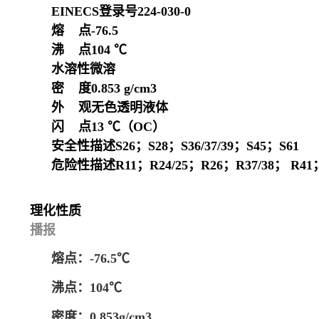
EINECS登录号
224-030-0
熔 点
-76.5
沸 点
104 ℃
水溶性
微溶
密 度
0.853 g/cm3
外 观
无色透明液体
闪 点
13 ℃
（OC）
安全性描述
S26；S28；S36/37/39；S45；S61
危险性描述
R11；R24/25；R26；R37/38； R41
理化性质
播报
熔点：-76.5℃
沸点：104℃
密度：0.853g/cm
3