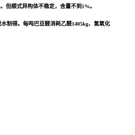
3]。但顺式异构体不稳定，含量不到1%。
制得。每吨巴豆醛消耗乙醛1405kg、氢氧化