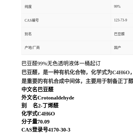
99%
纯度
123-73-9
CAS编号
别名
巴豆醛
产地/厂商
国产
巴豆醛99%无色透明液体一桶起订
巴豆醛，是一种有机化合物，化学式为C
4
H
6
O
是重要的有机合成中间体，主要用于制备正丁
中文名
巴豆醛
外文名
Crotonaldehyde
别 名
2-丁烯醛
化学式
C
4
H
6
O
分子量
70.09
CAS登录号
4170-30-3