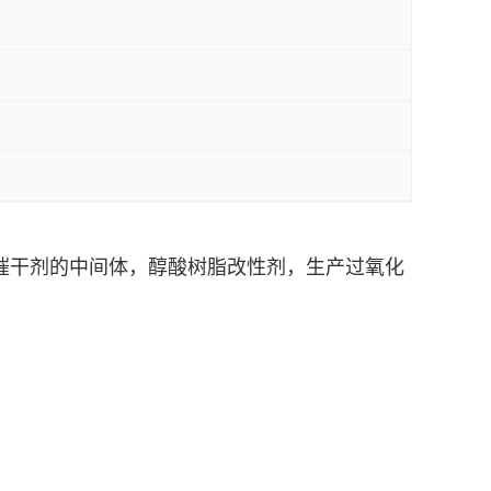
催干剂
的中间体，
醇酸树脂
改性剂，生产
过氧化