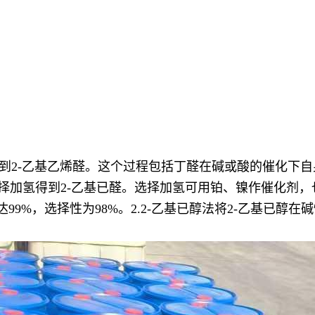
得到2-乙基乙烯醛。这个过程包括丁醛在碱或酸的催化下
择加氢得到2-乙基已醛。选择加氢可用铂、镍作催化剂，也
率可达99%，选择性为98%。2.2-乙基已醇法将2-乙基已