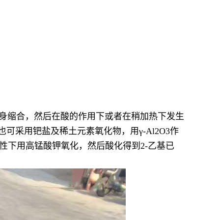
自身缩合，然后在酸的作用下或者在稍加热下发生
可采用钯盐及稀土元素氧化物，用γ-Al2O3作
醇在碱性下用高锰酸钾氧化，然后酸化得到2-乙基已