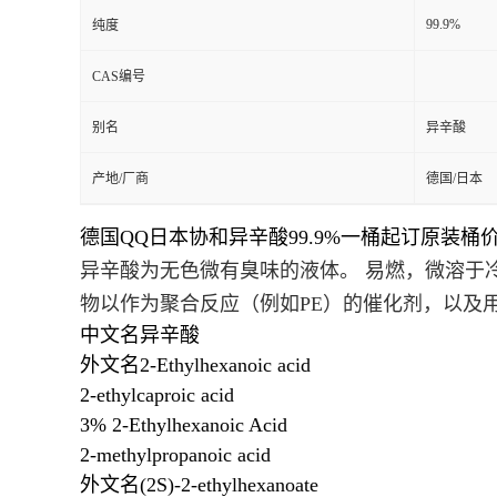
99.9%
纯度
CAS编号
别名
异辛酸
产地/厂商
德国/日本
德国QQ日本协和异辛酸99.9%一桶起订原装桶
异辛酸为无色微有臭味的液体。 易燃，
微溶
于
物
以作为
聚合反应
（例如PE）的催化剂，以及
中文名
异辛酸
外文名
2-Ethylhexanoic acid
2-ethylcaproic acid
3% 2-Ethylhexanoic Acid
2-methylpropanoic acid
外文名
(2S)-2-ethylhexanoate