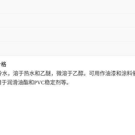
价格
冷水，溶于热水和
乙醚
，微溶于
乙醇
。可用作油漆和涂料
用于润滑油酯和PVC稳定剂等。