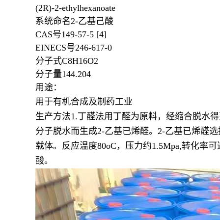
(2R)-2-ethylhexanoate
系统命名
2-乙基己酸
CAS号
149-57-5
[4]
EINECS号
246-617-0
分子式
C
8
H
16
O
2
分子量
144.204
用途：
用于有机合成及制药工业
生产方法1.丁醛法用丁醛为原料，经缩合脱水
分子脱水而生成2-乙基已烯醛。2-乙基已烯醛选
载体。反应温度80oC，压力约1.5Mpa,转化
酸。