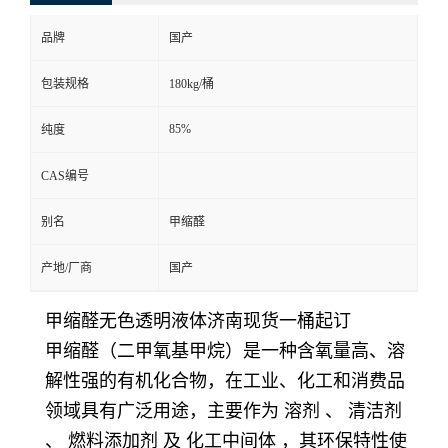
品牌
国产
包装规格
180kg/桶
85%
纯度
CAS编号
别名
甲缩醛
产地/厂商
国产
甲缩醛无色透明液体济南现货一桶起订
甲缩醛（二甲氧基甲烷）是一种含氧量高、溶
解性强的有机化合物，在工业、化工和消费品
领域具有广泛用途，主要作为 溶剂 、 清洁剂
、 燃料添加剂 及 化工中间体 ，其环保特性使