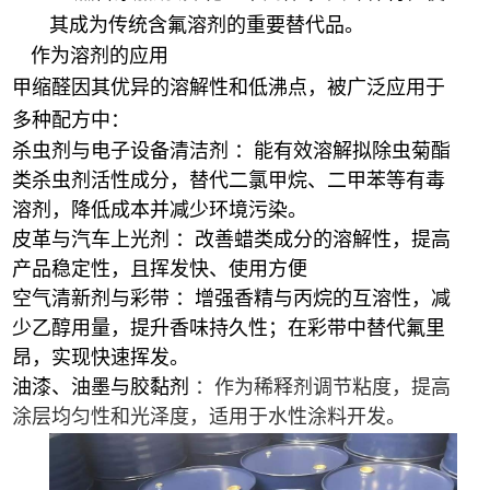
其成为传统含氟溶剂的重要替代品。
作为溶剂的应用
甲缩醛因其优异的溶解性和低沸点，被广泛应用于
多种配方中：
杀虫剂与电子设备清洁剂 ：能有效溶解拟除虫菊酯
类杀虫剂活性成分，替代二氯甲烷、二甲苯等有毒
溶剂，降低成本并减少环境污染。
皮革与汽车上光剂 ：改善蜡类成分的溶解性，提高
产品稳定性，且挥发快、使用方便
空气清新剂与彩带 ：增强香精与丙烷的互溶性，减
少乙醇用量，提升香味持久性；在彩带中替代氟里
昂，实现快速挥发。
油漆
、
油墨
与
胶黏剂
：作为稀释剂调节粘度，提高
涂层均匀性和光泽度，适用于水性涂料开发。