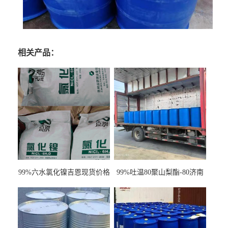
相关产品：
99%六水氯化镍吉恩现货价格
99%吐温80聚山梨酯-80济南
一袋可发
现货一桶起订全国发货