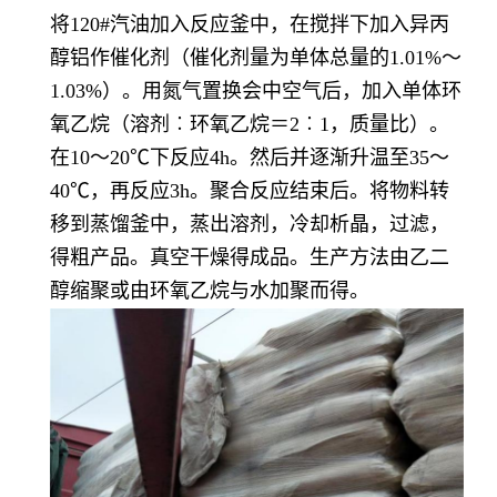
将120#汽油加入反应釜中，在搅拌下加入异丙
醇铝作催化剂（催化剂量为单体总量的1.01%～
1.03%）。用氮气置换会中空气后，加入单体环
氧乙烷（溶剂︰环氧乙烷＝2︰1，质量比）。
在10～20℃下反应4h。然后并逐渐升温至35～
40℃，再反应3h。聚合反应结束后。将物料转
移到蒸馏釜中，蒸出溶剂，冷却析晶，过滤，
得粗产品。真空干燥得成品。生产方法由乙二
醇缩聚或由环氧乙烷与水加聚而得。