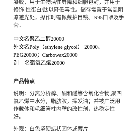
凝胶
，用于生物活性屏障和细胞包封，并用于
修饰 性蛋白/肽以降低毒性。储存需置于常温阴
凉避光处，操作时需佩戴护目镜、N95口罩及手
套。
中文名
聚乙二醇20000
外文名
Poly（ethylene glycol） 20000、
PEG20000；Carbowax20000
别 名
聚氧乙烯20000
产品特点
说明：分离分析醇、酮和醛等
含氧化合物
,
聚四
氟乙烯
中水分，脂肪胺，挥发油；并被广泛用
作载体和毛细管柱内壁的改性剂，热稳定性
好。
外观：白色坚硬蜡状固体或薄片