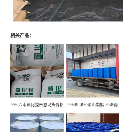
相关产品：
99%六水氯化镍吉恩现货价格
99%吐温80聚山梨酯-80济南
一袋可发
现货一桶起订全国发货