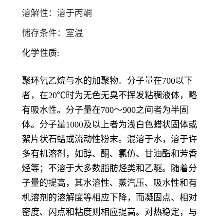
溶解性：溶于丙酮
储存条件：室温
化学性质:
聚环氧乙烷与水的加聚物。分子量在700以下
者，在20℃时为无色无臭不挥发粘稠液体，略
有吸水性。分子量在700～900之间者为半固
体。分子量1000及以上者为浅白色蜡状固体或
絮片状石蜡或流动性粉末。混溶于水，溶于许
多有机溶剂，如醇、酮、氯仿、甘油酯和芳香
烃等；不溶于大多数脂肪烃类和乙醚。随着分
子量的提高，其水溶性、蒸汽压、吸水性和有
机溶剂的溶解度等相应下降，而凝固点、相对
密度、闪点和粘度则相应提高。对热稳定，与