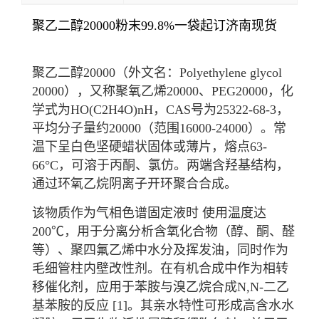
聚乙二醇20000粉末99.8%一袋起订济南现货
聚乙二醇20000（外文名：Polyethylene glycol
20000），又称聚氧乙烯20000、PEG20000，化
学式为HO(C2H4O)nH，CAS号为25322-68-3，
平均分子量约20000（范围16000-24000）。常
温下呈白色坚硬蜡状固体或薄片，熔点63-
66°C，可溶于丙酮、氯仿。两端含羟基结构，
通过环氧乙烷阴离子开环聚合合成。
该物质作为气相色谱固定液时 使用温度达
200℃，用于分离分析含氧化合物（醇、酮、醛
等）、聚四氟乙烯中水分及挥发油，同时作为
毛细管柱内壁改性剂。在有机合成中作为
相转
移催化剂
，应用于苯胺与溴乙烷合成
N,N-二乙
基苯胺
的反应
[1]
。其亲水特性可形成高含水
水