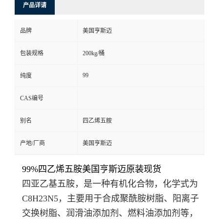
产品详请
品牌
美国亨斯迈
包装规格
200kg/桶
99
纯度
CAS编号
别名
四乙烯五胺
产地/厂商
美国亨斯迈
99%四乙烯五胺美国亨斯迈原装现货
四亚乙基五胺，是一种有机化合物，化学式为
C
8
H
23
N
5
，主要用于合成聚酰胺树脂、阳离子
交换树脂、润滑油添加剂、燃料油添加剂等，