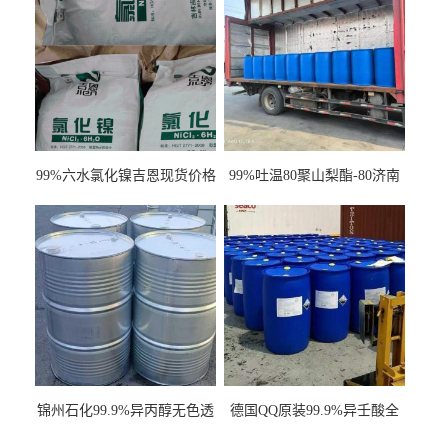
99%六水氯化镍吉恩现货价格
99%吐温80聚山梨酯-80济南
一袋可发
现货一桶起订全国发货
锦州石化99.9%异丙醇无色透
德国QQ原装99.9%异壬酸全
明液体一桶起订
国发货