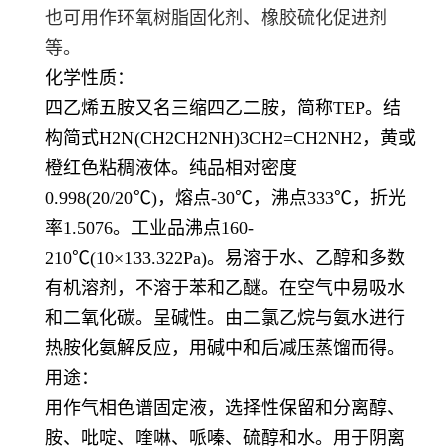
也可用作环氧树脂固化剂、橡胶硫化促进剂
等。
化学性质：
四乙烯五胺又名三缩四乙二胺，简称TEP。结
构简式H2N(CH2CH2NH)3CH2=CH2NH2，黄或
橙红色粘稠液体。纯品相对密度
0.998(20/20℃)，熔点-30℃，沸点333℃，折光
率1.5076。工业品沸点160-
210℃(10×133.322Pa)。易溶于水、乙醇和多数
有机溶剂，不溶于苯和乙醚。在空气中易吸水
和二氧化碳。呈碱性。由二氯乙烷与氨水进行
热胺化氨解反应，用碱中和后减压蒸馏而得。
用途：
用作气相色谱固定液，选择性保留和分离醇、
胺、吡啶、喹啉、哌嗪、硫醇和水。用于阴离