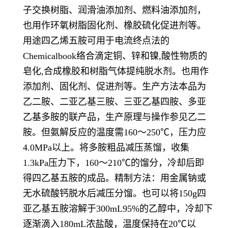
子交换树脂、润滑油添加剂、燃料油添加剂，
也用作环氧树脂固化剂、橡胶硫化促进剂等。
用途四乙烯五胺可用于电流终点法的
Chemicalbook络合滴定铜、锌和镍,酸性物质的
皂化,合成橡胶和树脂气体提纯脱水剂。也用作
添加剂、固化剂、促进剂等。生产方法本品为
乙二胺、二亚乙基三胺、三亚乙基四胺、多亚
乙基多胺的联产品，生产原理与操作参见乙二
胺。但氨解反应的温度需160～250℃，压力应
4.0MPa以上。将多胺粗品减压蒸馏，收集
1.3kPa压力下，160～210℃的馏分，冷却后即
得四乙基五胺的成品。精制方法：用金属钠或
无水硫酸钙脱水后减压分馏。也可以将150g四
亚乙基五胺溶解于300mL95%的乙醇中，冷却下
逐渐滴入180mL浓盐酸，温度保持在20℃以