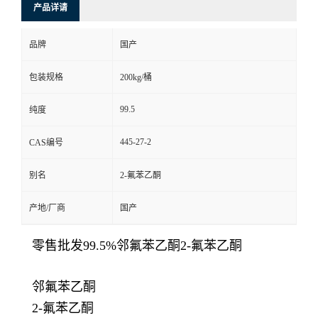
产品详请
品牌
国产
包装规格
200kg/桶
99.5
纯度
445-27-2
CAS编号
别名
2-氟苯乙酮
产地/厂商
国产
零售批发99.5%邻氟苯乙酮2-氟苯乙酮
邻氟苯乙酮
2-氟苯乙酮