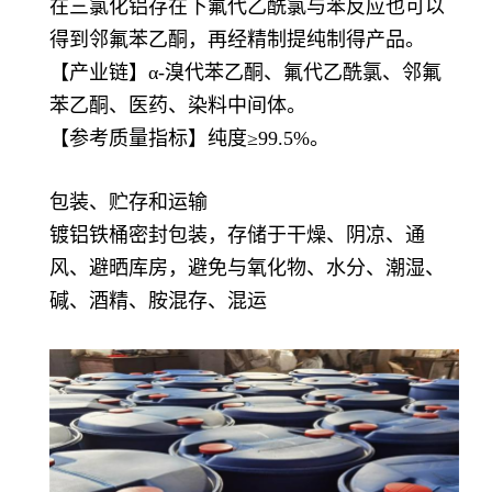
在三氯化铝存在下氟代乙酰氯与苯反应也可以
得到邻氟苯乙酮，再经精制提纯制得产品。
【产业链】α-溴代苯乙酮、氟代乙酰氯、邻氟
苯乙酮、医药、染料中间体。
【参考质量指标】纯度≥99.5%。
包装、贮存和运输
镀铝铁桶密封包装，存储于干燥、阴凉、通
风、避晒库房，避免与氧化物、水分、潮湿、
碱、酒精、胺混存、混运