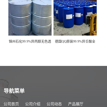
锦州石化99.9%异丙醇无色透
德国QQ原装99.9%异壬酸全
明液体一桶起订
国发货
导航菜单
公司首页
公司介绍
公司动态
产品展厅