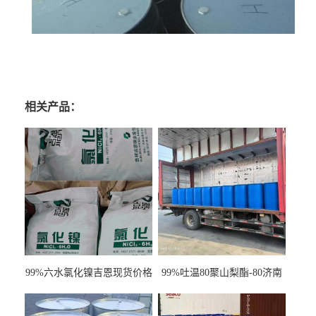
相关产品：
99%六水氯化镍吉恩现货价格
99%吐温80聚山梨酯-80济南
一袋可发
现货一桶起订全国发货