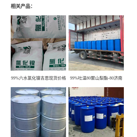
相关产品：
99%六水氯化镍吉恩现货价格
99%吐温80聚山梨酯-80济南
一袋可发
现货一桶起订全国发货