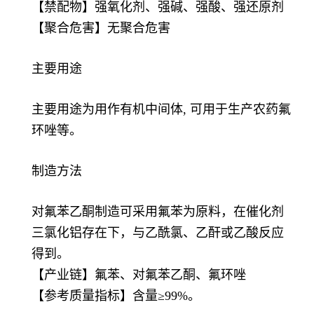
【禁配物】强氧化剂、强碱、强酸、强还原剂
【聚合危害】无聚合危害
主要用途
主要用途为用作有机中间体, 可用于生产农药氟
环唑等。
制造方法
对氟苯乙酮制造可采用氟苯为原料，在催化剂
三氯化铝存在下，与乙酰氯、乙酐或乙酸反应
得到。
【产业链】氟苯、对氟苯乙酮、氟环唑
【参考质量指标】含量≥99%。