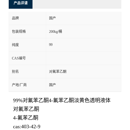
产品详请
品牌
国产
包装规格
200kg/桶
99
纯度
CAS编号
别名
对氟苯乙酮
产地/厂商
国产
99%对氟苯乙酮4-氟苯乙酮淡黄色透明液体
对氟苯乙酮
4-氟苯乙酮
cas:403-42-9