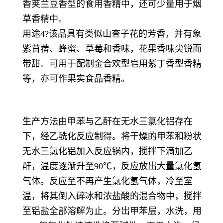
香荚兰豆香型的食用香精中，还可少量用于烟
草香精中。
用途4?该品具有类似山查子花的芳香，并有象
紫苜蓿、蜂蜜、草莓和香味，花果香味尖锐而
带甜。可用于配制金合欢型皂用紫丁香型香精
等，亦可作果实食品香精。
生产方法由甲苯与乙酐在无水三氯化铝存在
下，经乙酰化反应制得。将干燥的甲苯和粉状
无水三氯化铝加入反应锅内，搅拌下滴加乙
酐，温度逐渐升至90℃，反应放出大量氯化氢
气体。反应至不再产生氯化氢气体，冷至室
温，将其倒入碎冰和浓盐酸的混合物中，搅拌
至铝盐全部溶解为止。分出甲苯层，水洗，用