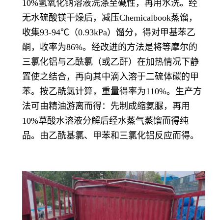
10%氢氧化钠溶液洗涤至碱性，再用水洗。经
无水硫酸镁干燥后，减压Chemicalbook蒸馏，
收集93-94℃（0.93kPa）馏分，得对甲基苯乙
酮，收率为86%。经改进的方法是将等摩尔的
三氯化铝与乙酰氯（或乙酐）在加热情况下静
置使之结合，再向其中滴入溶于二硫体碳的甲
苯。按乙酰氯计算，重量得率为110%。生产方
法可由精油游离而得：先制成缩氨脲，再用
10%草酸水溶液分解后经水蒸气蒸馏而得纯
品。由乙酰基氯、甲苯和三氯化铝反应而得。