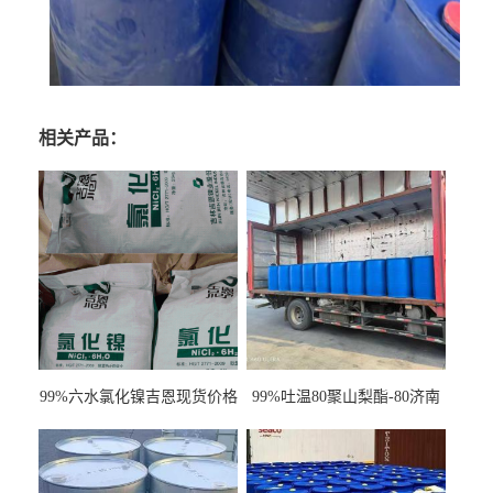
相关产品：
99%六水氯化镍吉恩现货价格
99%吐温80聚山梨酯-80济南
一袋可发
现货一桶起订全国发货