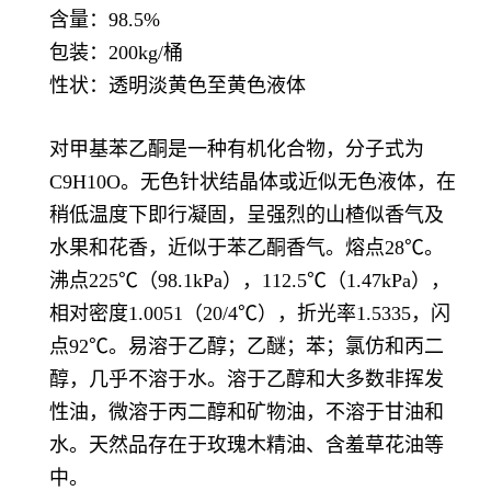
含量：98.5%
包装：200kg/桶
性状：透明淡黄色至黄色液体
对甲基苯乙酮是一种有机化合物，分子式为
C9H10O。无色针状结晶体或近似无色液体，在
稍低温度下即行凝固，呈强烈的山楂似香气及
水果和花香，近似于苯乙酮香气。熔点28℃。
沸点225℃（98.1kPa），112.5℃（1.47kPa），
相对密度1.0051（20/4℃），折光率1.5335，闪
点92℃。易溶于乙醇；乙醚；苯；氯仿和丙二
醇，几乎不溶于水。溶于乙醇和大多数非挥发
性油，微溶于丙二醇和矿物油，不溶于甘油和
水。天然品存在于玫瑰木精油、含羞草花油等
中。