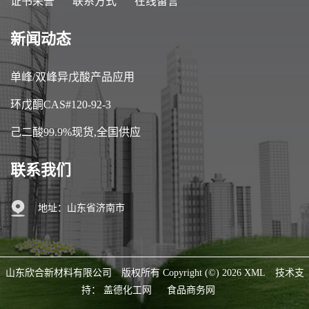
证书荣誉
联系方式
在线留言
新闻动态
单峰/双峰异戊酸产品应用
环戊酮CAS#120-92-3
己二酸99.9%现货,全国供应
联系我们
地址：山东省济南市
山东欣合新材料有限公司
版权所有 Copyright (©) 2026
XML
技术支
持：
盖德化工网
食品商务网