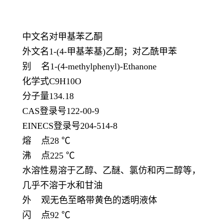
中文名对甲基苯乙酮
外文名1-(4-甲基苯基)乙酮；对乙酰甲苯
别 名1-(4-methylphenyl)-Ethanone
化学式C9H10O
分子量134.18
CAS登录号122-00-9
EINECS登录号204-514-8
熔 点28 ℃
沸 点225 ℃
水溶性易溶于乙醇、乙醚、氯仿和丙二醇等，
几乎不溶于水和甘油
外 观无色至略带黄色的透明液体
闪 点92 ℃