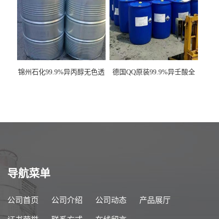
锦州石化99.9%异丙醇无色透
德国QQ原装99.9%异壬酸全
明液体一桶起订
国发货
导航菜单
公司首页
公司介绍
公司动态
产品展厅