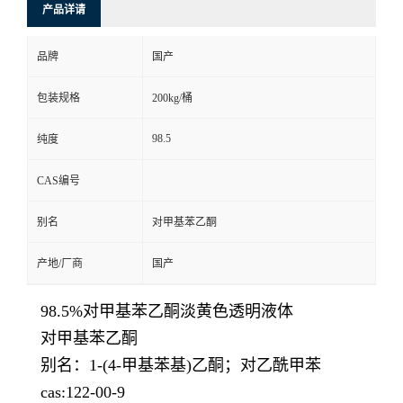
产品详请
品牌
国产
包装规格
200kg/桶
98.5
纯度
CAS编号
别名
对甲基苯乙酮
产地/厂商
国产
98.5%对甲基苯乙酮淡黄色透明液体
对甲基苯乙酮
别名：1-(4-甲基苯基)乙酮；对乙酰甲苯
cas:122-00-9