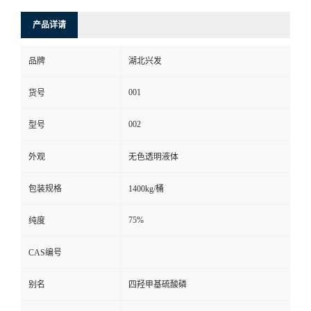
产品详请
品牌
湖北兴发
001
货号
002
型号
外观
无色透明液体
包装规格
1400kg/桶
75%
纯度
CAS编号
别名
四羟甲基硫酸磷