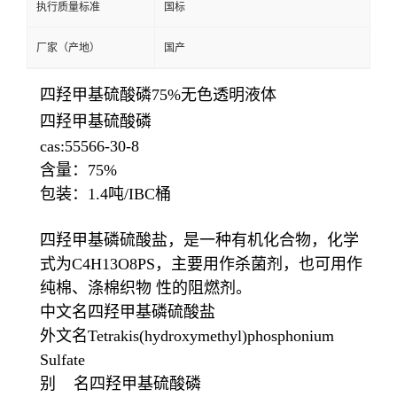
执行质量标准
国标
厂家（产地）
国产
四羟甲基硫酸磷75%无色透明液体
四羟甲基硫酸磷
cas:55566-30-8
含量：75%
包装：1.4吨/IBC桶
四羟甲基磷硫酸盐，是一种有机化合物，化学
式为C4H13O8PS，主要用作杀菌剂，也可用作
纯棉、涤棉织物 性的阻燃剂。
中文名四羟甲基磷硫酸盐
外文名Tetrakis(hydroxymethyl)phosphonium
Sulfate
别 名四羟甲基硫酸磷