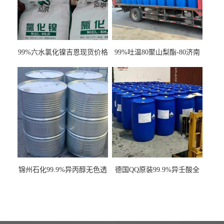
99%六水氯化镍吉恩现货价格
99%吐温80聚山梨酯-80济南
一袋可发
现货一桶起订全国发货
锦州石化99.9%异丙醇无色透
德国QQ原装99.9%异壬酸全
明液体一桶起订
国发货