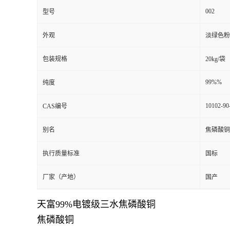
002
型号
外观
淡绿色粉
包装规格
20kg/袋
99%%
纯度
10102-90
CAS编号
别名
焦磷酸铜
执行质量标准
国标
厂家（产地）
国产
天富99%电镀级三水焦磷酸铜
焦磷酸铜