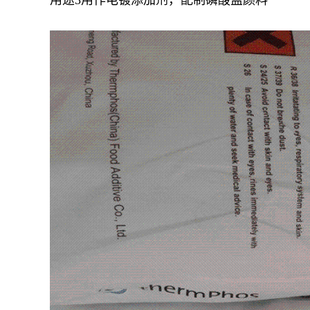
用途3用作电镀添加剂，配制磷酸盐颜料