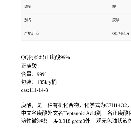
99
纯度
别名
庚酸
产地/厂商
QQ/阿科玛
QQ阿科玛正庚酸99%
正庚酸
含量：99%
包装：185kg/桶
cas:111-14-8
庚酸，是一种有机化合物，化学式为C7H14
中文名庚酸外文名Heptanoic Acid别 名正庚酸化学式
溶性微溶密 度0.918 g/cm3外 观无色油状液体