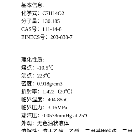
基本信息:
化学式：C7H14O2
分子量：130.185
CAS号：111-14-8
EINECS号：203-838-7
理化性质:
熔点：-10.5℃
沸点：223℃
密度：0.918g/cm3
折射率：1.422（20℃）
临界温度：404.85oC
临界压力：3.16MPa
蒸汽压：0.0578mmHg at 25°C
外观：无色油状液体
溶解性：溶于乙醇、乙醚、二甲基甲酰胺、二