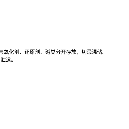
应与氧化剂、还原剂、碱类分开存放，切忌混储。
”贮运。