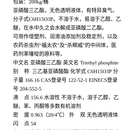
包装：200kg/桶
亚磷酸三乙酯，无色透明液体，有特异臭气。
分子式C6H15O3P。不溶于水，易溶于乙醇、乙
醚，在水中久之会水解成亚磷酸二乙酯。
可用作增塑剂、润滑油添加剂及稳定剂，以及
农药杀虫剂“福太农”及“杀螟威”的中间体，医
药剂苯噻啶的原料等。
中文名 亚磷酸三乙酯 英文名 Triethyl phosphite
别 称 三乙基亚磷酸酯 化学式 C6H15O3P 分
子量 166.16 CAS登录号 122-52-1 EINECS登录
号 204-552-5
沸 点 156.6 水溶性 不溶于水，溶于乙醇、乙
醚、苯、丙酮等多数有机溶剂
密 度 0.963（20/4℃） 外 观 无色透明液体
闪 点 54