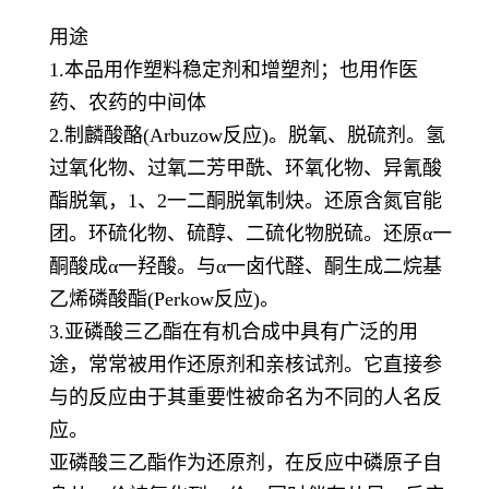
用途
1.本品用作塑料稳定剂和增塑剂；也用作医
药、农药的中间体
2.制麟酸酪(Arbuzow反应)。脱氧、脱硫剂。氢
过氧化物、过氧二芳甲酰、环氧化物、异氰酸
酯脱氧，1、2一二酮脱氧制炔。还原含氮官能
团。环硫化物、硫醇、二硫化物脱硫。还原α一
酮酸成α一羟酸。与α一卤代醛、酮生成二烷基
乙烯磷酸酯(Perkow反应)。
3.亚磷酸三乙酯在有机合成中具有广泛的用
途，常常被用作还原剂和亲核试剂。它直接参
与的反应由于其重要性被命名为不同的人名反
应。
亚磷酸三乙酯作为还原剂，在反应中磷原子自