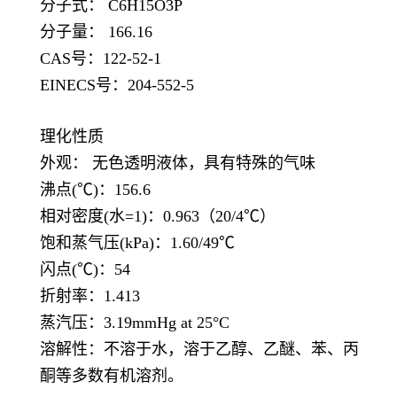
分子式： C6H15O3P
分子量： 166.16
CAS号：122-52-1
EINECS号：204-552-5
理化性质
外观： 无色透明液体，具有特殊的气味
沸点(℃)：156.6
相对密度(水=1)：0.963（20/4℃）
饱和蒸气压(kPa)：1.60/49℃
闪点(℃)：54
折射率：1.413
蒸汽压：3.19mmHg at 25°C
溶解性：不溶于水，溶于乙醇、乙醚、苯、丙
酮等多数有机溶剂。