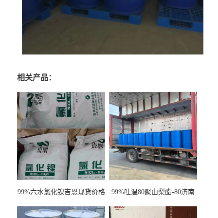
相关产品：
99%六水氯化镍吉恩现货价格
99%吐温80聚山梨酯-80济南
一袋可发
现货一桶起订全国发货