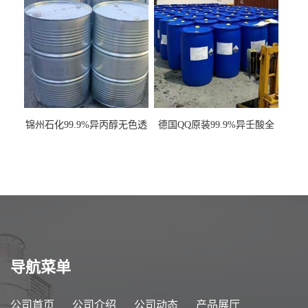
锦州石化99.9%异丙醇无色透
德国QQ原装99.9%异壬酸全
明液体一桶起订
国发货
导航菜单
公司首页
公司介绍
公司动态
产品展厅