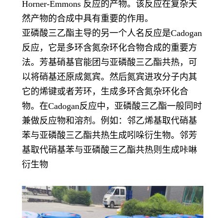
Horner-Emmons 反应的产物。该反应在复杂天
然产物的合成中具有重要的作用。
亚磷酸三乙酯主导的另一个人名反应是Cadogan
反应，它是多环含氮杂环化合物合成的重要方
法。芳基硝基官能团与亚磷酸三乙酯共热，可
以将硝基还原成氮宾。然后氮宾进攻分子内其
它的烯键或者芳环，生成多环含氮杂环化合
物。在Cadogan反应中，亚磷酸三乙酯一般同时
兼做反应物和溶剂。例如：邻乙烯基取代硝基
苯与亚磷酸三乙酯共热生成吲哚衍生物。邻芳
基取代硝基苯与亚磷酸三乙酯共热则生成咔啉
衍生物