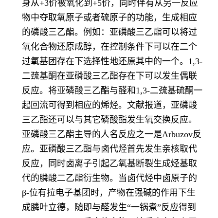
身从+3价被氧化到+5价，同时伴有从另一反应
物中夺取氧原子或者硫原子的功能，生成相应
的磷酸三乙酯。例如：亚磷酸三乙酯可以将过
氧化合物还原成醇，在控制条件下可以在二个
过氧基团存在下选择性地还原其中的一个。1,3-
二巯基酮在亚磷酸三乙酯存在下可以发生偶联
反应。将亚磷酸三乙酯与醛和1,3-二巯基硫酮一
起回流可得到相应的烯烃。文献报道，亚磷酸
三乙酯还可以与其它磷酸酯发生氧交换反应。
亚磷酸三乙酯主导的人名反应之一是Arbuzov反
应。亚磷酸三乙酯与卤代烃首先发生亲核取代
反应，同时卤离子引起乙氧基断裂生成烃基取
代的膦酸二乙酯衍生物。当卤代烃中卤原子的
β-位有拉电子基团时，产物在强碱的作用下生
成膦叶立德，随即与醛发生“一锅煮”反应得到