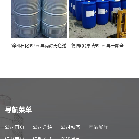
锦州石化99.9%异丙醇无色透
德国QQ原装99.9%异壬酸全
明液体一桶起订
国发货
导航菜单
公司首页
公司介绍
公司动态
产品展厅