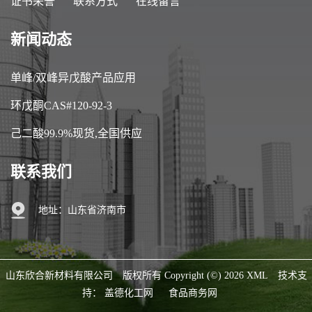
证书荣誉
联系方式
在线留言
新闻动态
单峰/双峰异戊酸产品应用
环戊酮CAS#120-92-3
己二酸99.9%现货,全国供应
联系我们
地址：山东省济南市
山东欣合新材料有限公司
版权所有 Copyright (©) 2026
XML
技术支
持：
盖德化工网
食品商务网