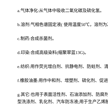
a.气体净化:从气体中吸收二氧化碳及硫化氢。
b.溶剂:气相色谱固定液( 使用温度50℃，溶
c.制药:合成杀菌剂。
d.印染:合成高级染料(缩聚翠蓝13G)。
e.纺织:用作荧光增白剂、抗静电剂、防蛀剂、
f.橡胶油墨:用作中和剂、增塑剂、硫化剂、促
g.其它:也用于表面活性剂、石油添加剂、防
型洗涤剂、乳化剂、汽车防冻液;用于生产乙烯