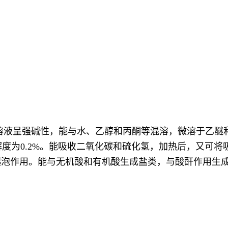
液呈强碱性，能与水、乙醇和丙酮等混溶，微溶于乙醚和四
解度为0.2%。能吸收二氧化碳和硫化氢，加热后，又可
起泡作用。能与无机酸和有机酸生成盐类，与酸酐作用生