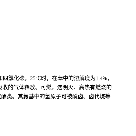
氯化碳，25℃时，在苯中的溶解度为1.4%，
将吸收的气体释放。可燃，遇明火、高热有燃烧的
成酯类。其氨基中的氢原子可被酰卤、卤代烷等