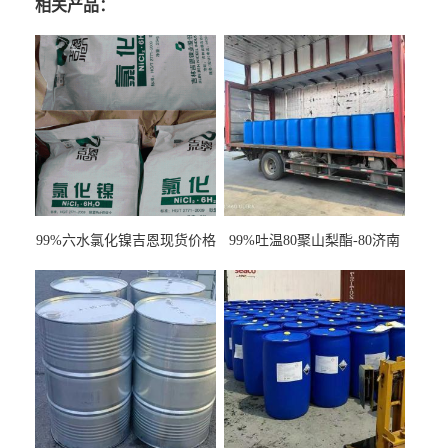
相关产品：
99%六水氯化镍吉恩现货价格
99%吐温80聚山梨酯-80济南
一袋可发
现货一桶起订全国发货