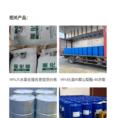
相关产品：
99%六水氯化镍吉恩现货价格
99%吐温80聚山梨酯-80济南
一袋可发
现货一桶起订全国发货