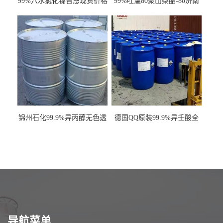
99%六水氯化镍吉恩现货价格
99%吐温80聚山梨酯-80济南
一袋可发
现货一桶起订全国发货
锦州石化99.9%异丙醇无色透
德国QQ原装99.9%异壬酸全
明液体一桶起订
国发货
导航菜单