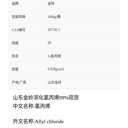
品牌
金岭
包装规格
160kg/桶
107-05-1
CAS编号
99
纯度
别名
3-氯丙烯
0.939g/cm3
密度
产地/厂商
山东金岭
山东金岭滨化氯丙烯99%现货
中文名称:氯丙烯
外文名称:Allyl chloride