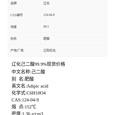
品牌
辽化
124-04-9
CAS编号
99.5
纯度
别名
肥酸
产地/厂商
辽阳石化
辽化己二酸99.9%现货价格
中文名称:己二酸
别 名:肥酸
英文名:Adipic acid
化学式:C6H10O4
CAS:124-04-9
熔 点:152℃
密度:1.36 g/cm3