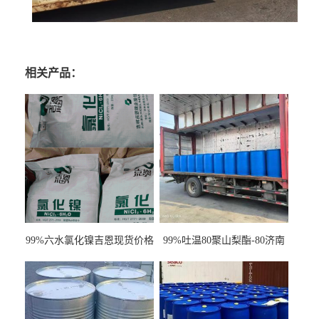
相关产品：
99%六水氯化镍吉恩现货价格
99%吐温80聚山梨酯-80济南
一袋可发
现货一桶起订全国发货