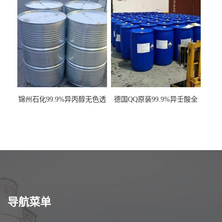
锦州石化99.9%异丙醇无色透
德国QQ原装99.9%异壬酸全
明液体一桶起订
国发货
导航菜单