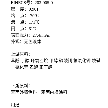
EINECS号：203-905-0
密 度：0.901
熔 点：-70℃
沸 点：171℃
闪 点：61℃
表面张力：27.4nm/m
外观：无色液体
上游原料：
苯酚 丁醇 环氧乙烷 甲醇 硫酸铜 氢氧化钾 烧碱
一氯化苯 乙醇 正丁醇
下游原料：
苯丙外墙涂料，苯丙内墙涂料
用途