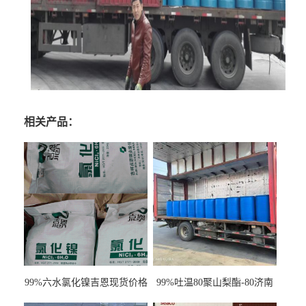
相关产品：
99%六水氯化镍吉恩现货价格
99%吐温80聚山梨酯-80济南
一袋可发
现货一桶起订全国发货