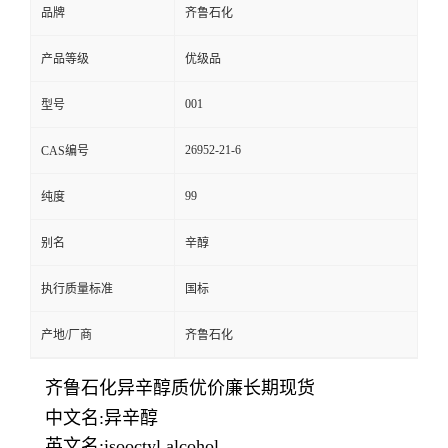
品牌
齐鲁石化
产品等级
优级品
001
型号
26952-21-6
CAS编号
99
纯度
别名
辛醇
执行质量标准
国标
产地/厂商
齐鲁石化
齐鲁石化异辛醇质优价廉长期现货
中文名:异辛醇
英文名:isooctyl alcohol