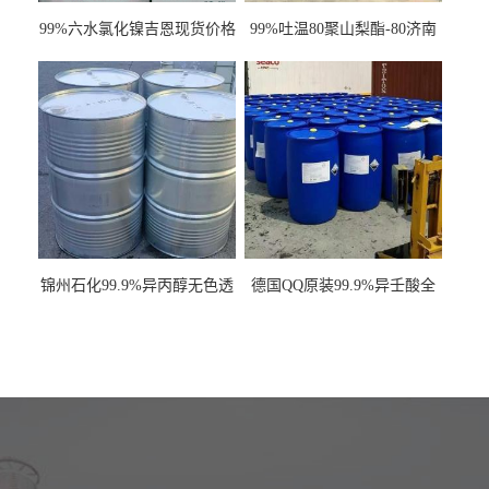
99%六水氯化镍吉恩现货价格
99%吐温80聚山梨酯-80济南
一袋可发
现货一桶起订全国发货
锦州石化99.9%异丙醇无色透
德国QQ原装99.9%异壬酸全
明液体一桶起订
国发货