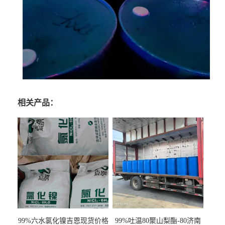
相关产品：
99%六水氯化镍吉恩现货价格
99%吐温80聚山梨酯-80济南