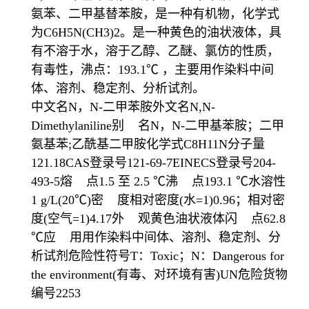
氨苯、二甲基替苯胺，是一种有机物，化学式
为C6H5N(CH3)2。是一种黄色的油状液体，具
有不溶于水，溶于乙醇、乙醚、氯仿的性质，
有毒性，沸点：193.1℃ ，主要用作染料中间
体、溶剂、稳定剂、分析试剂。
中文名N，N-二甲苯胺外文名N,N-
Dimethylaniline别 名N，N-二甲基苯胺；二甲
氨基苯;乙酰基二甲胺化学式C8H11N分子量
121.18CAS登录号121-69-7EINECS登录号204-
493-5熔 点1.5 至 2.5 ℃沸 点193.1 ℃水溶性
1 g/L(20℃)密 度相对密度(水=1)0.96；相对密
度(空气=1)4.17外 观黄色油状液体闪 点62.8
℃应 用用作染料中间体、溶剂、稳定剂、分
析试剂危险性符号T：Toxic；N：Dangerous for
the environment(有毒、对环境有害)UN危险货物
编号2253