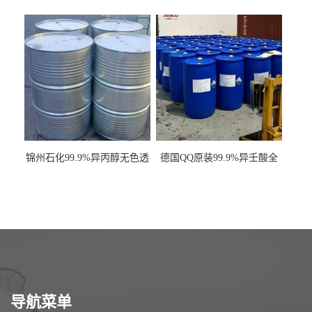
一袋可发
现货一桶起订全国发货
锦州石化99.9%异丙醇无色透
德国QQ原装99.9%异壬酸全
明液体一桶起订
国发货
导航菜单