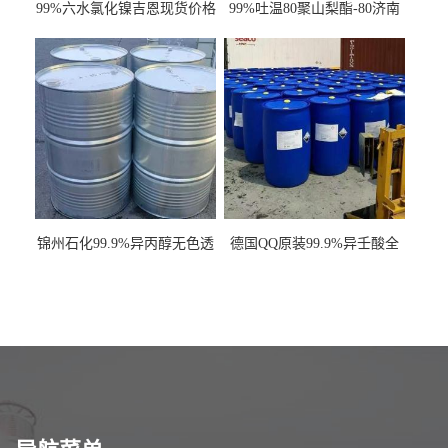
99%六水氯化镍吉恩现货价格
99%吐温80聚山梨酯-80济南
一袋可发
现货一桶起订全国发货
锦州石化99.9%异丙醇无色透
德国QQ原装99.9%异壬酸全
明液体一桶起订
国发货