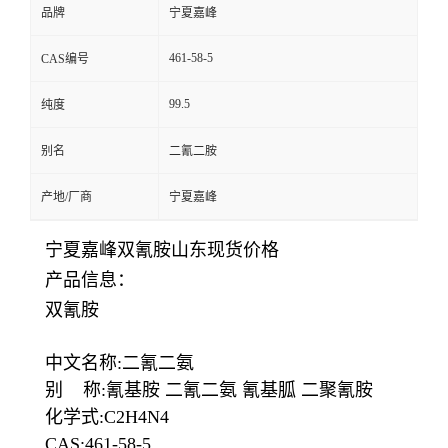
品牌
宁夏嘉峰
461-58-5
CAS编号
99.5
纯度
别名
二氰二胺
产地/厂商
宁夏嘉峰
宁夏嘉峰双氰胺山东现货价格
产品信息：
双氰胺
中文名称:二氰二氨
别 称:氰基胺 二氰二氨 氰基胍 二聚氰胺
化学式:C2H4N4
CAS:461-58-5