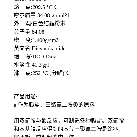
熔 点:209.5 °C℃
摩尔质量:84.08 g·mol?1
外 观:白色结晶粉末
分子量:84.08
密 度:1.400g/cm3
英文名:Dicyandiamide
缩 写:DCD Dicy
水溶性:41.3 g/l
沸 点:252 °C (分解)℃
产品用途:
a.作为胍盐、三聚氰二胺类的原料
用双氰胺与酸反应，可制造各种胍盐。双氰胺
和苯基腈反应得到的苯代三聚氰二胺是涂料，