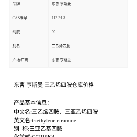
品牌
东曹 亨斯曼
112-24-3
CAS编号
99
纯度
别名
三乙烯四胺
产地/厂商
东曹 亨斯曼
东曹 亨斯曼 三乙烯四胺仓库价格
产品基本信息：
中文名:三乙烯四胺、三亚乙烯四胺
英文名:triethylenetetramine
别 称:三亚乙基四胺
化学式:C6H18N4