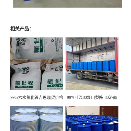
相关产品：
99%六水氯化镍吉恩现货价格
99%吐温80聚山梨酯-80济南
一袋可发
现货一桶起订全国发货